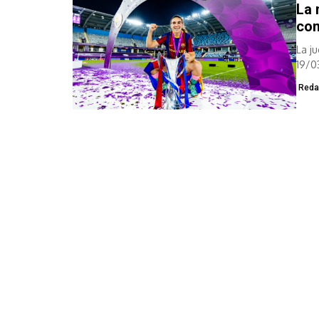
La 
con
La j
19/0
empr
Reda