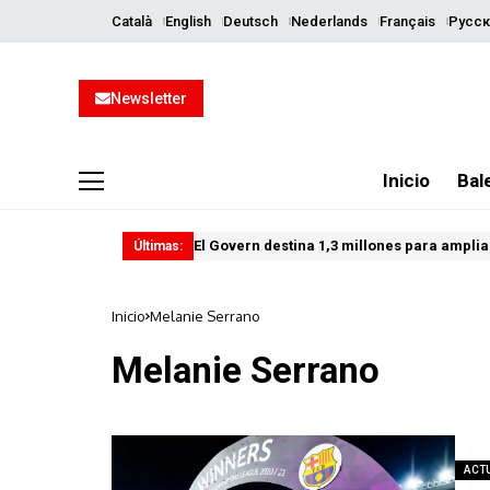
Català
English
Deutsch
Nederlands
Français
Русск
Newsletter
Inicio
Bal
El Govern destina 1,3 millones para ampliar
Últimas:
Inicio
Melanie Serrano
Melanie Serrano
ACT