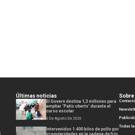
Últimas noticias
Sobre
Contact
El Govern destina 1,3 millones para
ampliar ‘Patis oberts’ durante el
Newslett
curso escolar
Publicid
6 De Agosto De 2026
Todas la
Intervenidos 1.400 kilos de pollo por
l
irregularidades en la cadena de frío