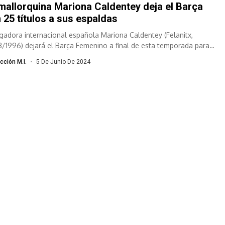
mallorquina Mariona Caldentey deja el Barça
 25 títulos a sus espaldas
ugadora internacional española Mariona Caldentey (Felanitx,
3/1996) dejará el Barça Femenino a final de esta temporada para
ender "nuevos retos" tras diez...
cción M.I.
5 De Junio De 2024