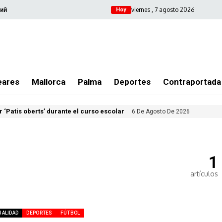
viernes , 7 agosto 2026
ий
Hoy
eares
Mallorca
Palma
Deportes
Contraportada
 ‘Patis oberts’ durante el curso escolar
6 De Agosto De 2026
1
artículos
UALIDAD
DEPORTES
FÚTBOL