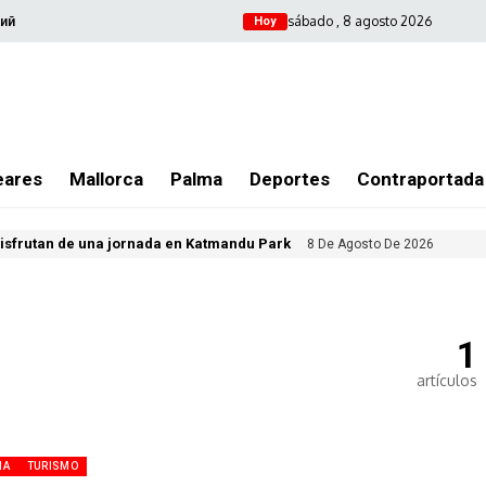
sábado , 8 agosto 2026
ий
Hoy
eares
Mallorca
Palma
Deportes
Contraportada
isfrutan de una jornada en Katmandu Park
8 De Agosto De 2026
1
artículos
MA
TURISMO