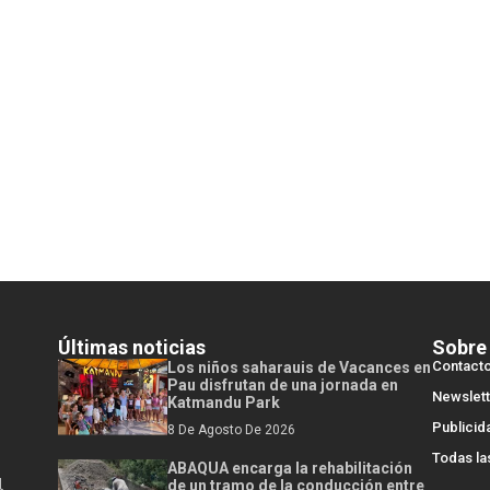
Últimas noticias
Sobre
Contact
Los niños saharauis de Vacances en
Pau disfrutan de una jornada en
Newslett
Katmandu Park
Publicid
8 De Agosto De 2026
Todas la
ABAQUA encarga la rehabilitación
l
de un tramo de la conducción entre