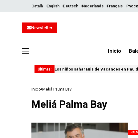
Català
English
Deutsch
Nederlands
Français
Русск
Newsletter
Inicio
Bal
Los niños saharauis de Vacances en Pau d
Últimas:
Inicio
Meliá Palma Bay
Meliá Palma Bay
PAL