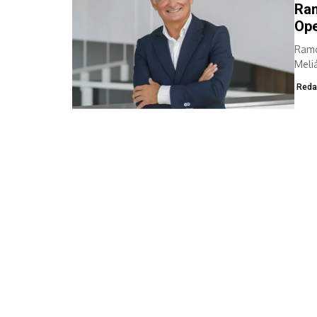
Ram
Ope
Ramó
Meli
Reda