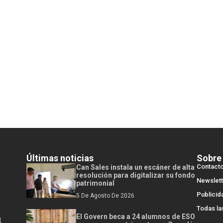
Últimas noticias
Sobre
Contact
Can Sales instala un escáner de alta
resolución para digitalizar su fondo
Newslett
patrimonial
Publicid
5 De Agosto De 2026
Todas la
El Govern beca a 24 alumnos de ESO
l