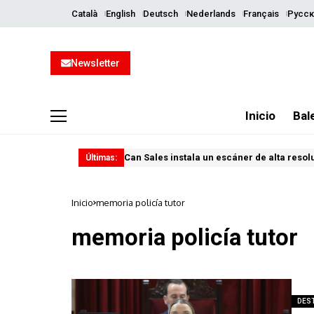
Català
English
Deutsch
Nederlands
Français
Русск
Newsletter
Inicio
Bal
Can Sales instala un escáner de alta resol
Últimas:
Inicio
memoria policía tutor
memoria policía tutor
DES