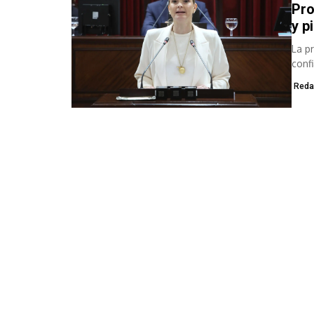
Pro
y p
La p
conf
coleg
Reda