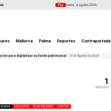
jueves , 6 agosto 2026
ий
Hoy
eares
Mallorca
Palma
Deportes
Contraportada
ución para digitalizar su fondo patrimonial
5 De Agosto De 2026
1
artículos
TACADAS
EDUCACIÓN
ISLAS BALEARES
POLÍTICA