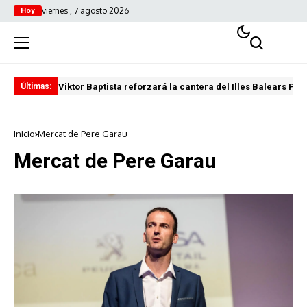
viernes , 7 agosto 2026
Hoy
Viktor Baptista reforzará la cantera del Illes Balears Pal
Pro
Últimas:
Inicio
Mercat de Pere Garau
Mercat de Pere Garau