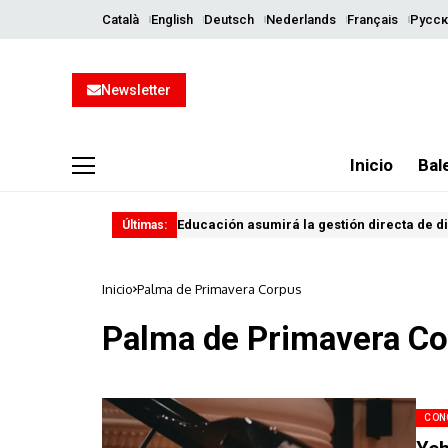
Català
English
Deutsch
Nederlands
Français
Русск
Newsletter
Inicio
Bal
Educación asumirá la gestión directa de d
Últimas:
Inicio
Palma de Primavera Corpus
Palma de Primavera C
CON