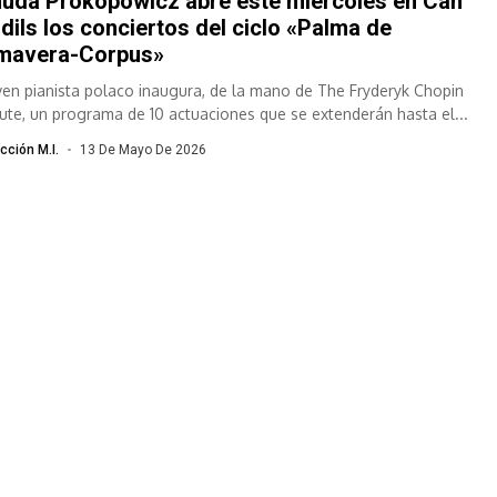
uda Prokopowicz abre este miércoles en Can
dils los conciertos del ciclo «Palma de
imavera-Corpus»
oven pianista polaco inaugura, de la mano de The Fryderyk Chopin
itute, un programa de 10 actuaciones que se extenderán hasta el...
cción M.I.
13 De Mayo De 2026