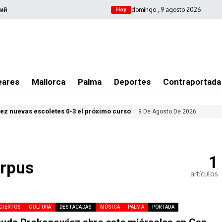
domingo , 9 agosto 2026
ий
Hoy
eares
Mallorca
Palma
Deportes
Contraportada
iez nuevas escoletes 0-3 el próximo curso
9 De Agosto De 2026
1
orpus
artículos
CIERTOS
CULTURA
DESTACADAS
MÚSICA
PALMA
PORTADA