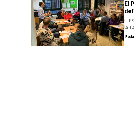
El 
def
El P
la e
Reda