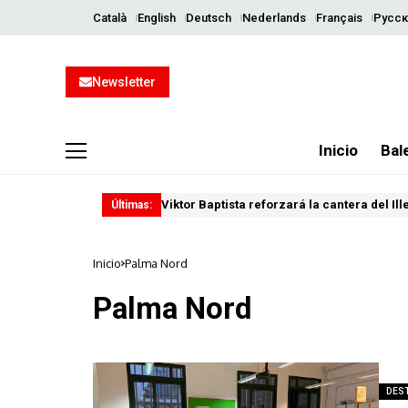
Català
English
Deutsch
Nederlands
Français
Русск
Newsletter
Inicio
Bal
Viktor Baptista reforzará la cantera del Il
Últimas:
Inicio
Palma Nord
Palma Nord
DES