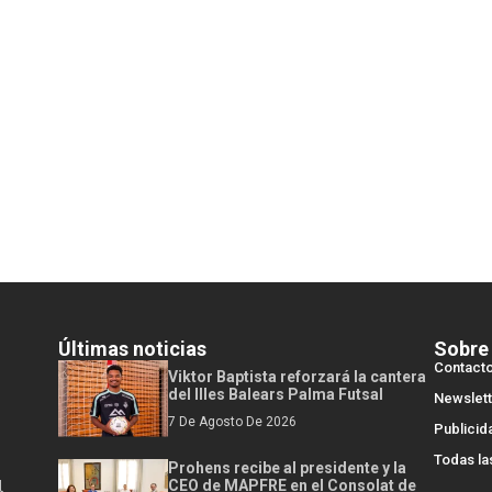
Últimas noticias
Sobre
Contact
Viktor Baptista reforzará la cantera
del Illes Balears Palma Futsal
Newslett
7 De Agosto De 2026
Publicid
Todas la
Prohens recibe al presidente y la
l
CEO de MAPFRE en el Consolat de