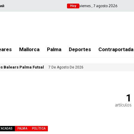
viernes , 7 agosto 2026
ий
Hoy
eares
Mallorca
Palma
Deportes
Contraportada
les Balears Palma Futsal
7 De Agosto De 2026
1
artículos
TACADAS
PALMA
POLÍTICA