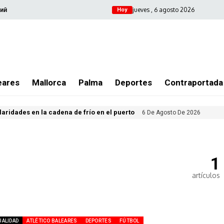
jueves , 6 agosto 2026
ий
Hoy
eares
Mallorca
Palma
Deportes
Contraportada
ularidades en la cadena de frío en el puerto
6 De Agosto De 2026
1
artículos
UALIDAD
ATLÉTICO BALEARES
DEPORTES
FÚTBOL