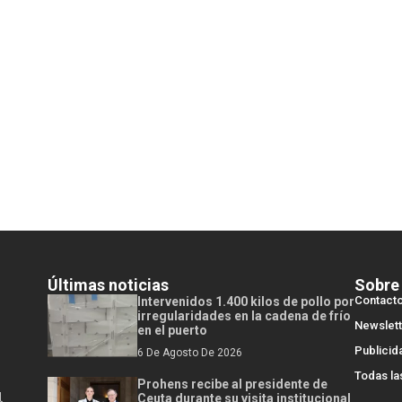
Últimas noticias
Sobre
Contact
Intervenidos 1.400 kilos de pollo por
irregularidades en la cadena de frío
Newslett
en el puerto
Publicid
6 De Agosto De 2026
Todas la
Prohens recibe al presidente de
l
Ceuta durante su visita institucional