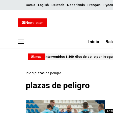
Català
English
Deutsch
Nederlands
Français
Русск
Newsletter
Inicio
Bal
Intervenidos 1.400 kilos de pollo por irreg
Últimas:
Inicio
plazas de peligro
plazas de peligro
ACT