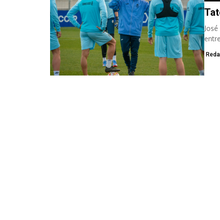
Tat
José
entr
Balea
Reda