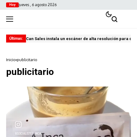
jueves , 6 agosto 2026
Hoy
Can Sales instala un escáner de alta resolución para digi
El 
Últimas:
Inicio
publicitario
publicitario