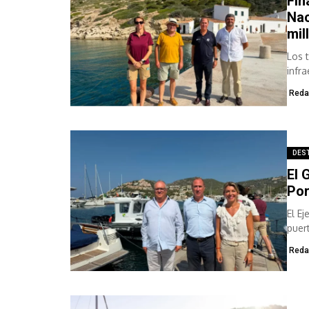
Fin
Nac
mil
Los 
infr
Arch
Reda
DES
El 
Por
El E
puer
Reda