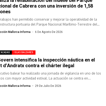
aliza la rehabilitación del muelle del Parque
ional de Cabrera con una inversión de 1,58
lones
trabajos han permitido conservar y mejorar la operatividad de la
aestructura portuaria del Parque Nacional Marítimo-Terrestre del
ipiélago de Cabrera. La actuación...
cción Mallorca Informa
6 De Agosto De 2026
TACADAS
ISLAS BALEARES
Govern intensifica la inspección náutica en el
t d’Andratx contra el chárter ilegal
jecutivo balear ha realizado una jornada de vigilancia en uno de los
tos con mayor actividad estival. La actuación se centra en...
cción Mallorca Informa
29 De Julio De 2026