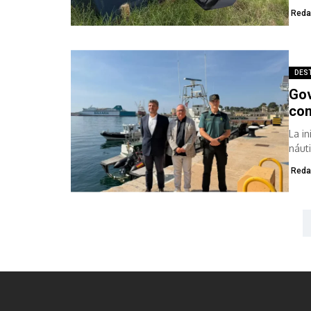
tras
Reda
DES
Gov
con
La in
náuti
Reda