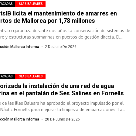
TACADAS
ISLAS BALEARES
tsIB licita el mantenimiento de amarres en
rtos de Mallorca por 1,78 millones
ontrato garantiza durante dos años la conservación de sistemas de
re y estructuras submarinas en puertos de gestión directa. El
cio se...
cción Mallorca Informa
2 De Julio De 2026
TACADAS
ISLAS BALEARES
orizada la instalación de una red de agua
ina en el pantalán de Ses Salines en Fornells
s de les Illes Balears ha aprobado el proyecto impulsado por el
 Nàutic Fornells para mejorar la limpieza de embarcaciones. La
ción...
cción Mallorca Informa
20 De Junio De 2026