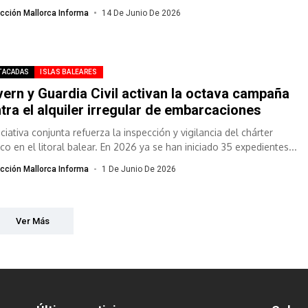
ladadas a Son Tous para su...
cción Mallorca Informa
14 De Junio De 2026
TACADAS
ISLAS BALEARES
ern y Guardia Civil activan la octava campaña
tra el alquiler irregular de embarcaciones
iciativa conjunta refuerza la inspección y vigilancia del chárter
co en el litoral balear. En 2026 ya se han iniciado 35 expedientes...
cción Mallorca Informa
1 De Junio De 2026
Ver Más