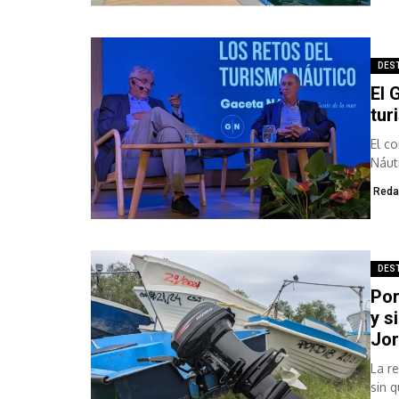
DES
El 
tur
El c
Náut
insti
Reda
DES
Por
y s
Jor
La r
sin 