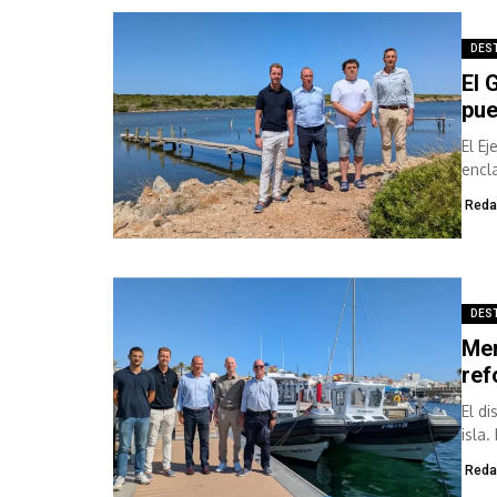
DES
El 
pue
El E
encl
amar
Reda
DES
Men
ref
El d
isla.
Reda