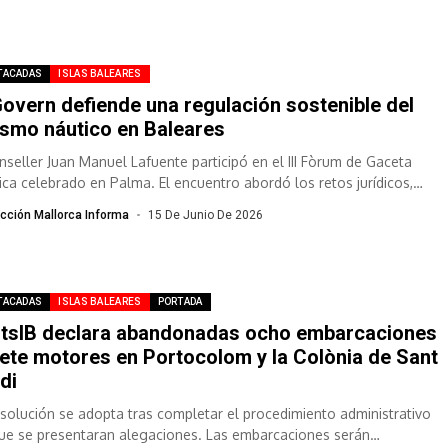
TACADAS
ISLAS BALEARES
Govern defiende una regulación sostenible del
ismo náutico en Baleares
onseller Juan Manuel Lafuente participó en el III Fòrum de Gaceta
ica celebrado en Palma. El encuentro abordó los retos jurídicos,
tucionales...
cción Mallorca Informa
15 De Junio De 2026
TACADAS
ISLAS BALEARES
PORTADA
tsIB declara abandonadas ocho embarcaciones
iete motores en Portocolom y la Colònia de Sant
di
esolución se adopta tras completar el procedimiento administrativo
que se presentaran alegaciones. Las embarcaciones serán