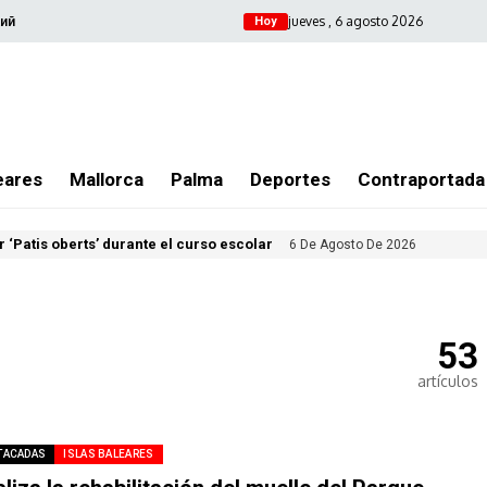
jueves , 6 agosto 2026
ий
Hoy
eares
Mallorca
Palma
Deportes
Contraportada
 ‘Patis oberts’ durante el curso escolar
6 De Agosto De 2026
53
artículos
TACADAS
ISLAS BALEARES