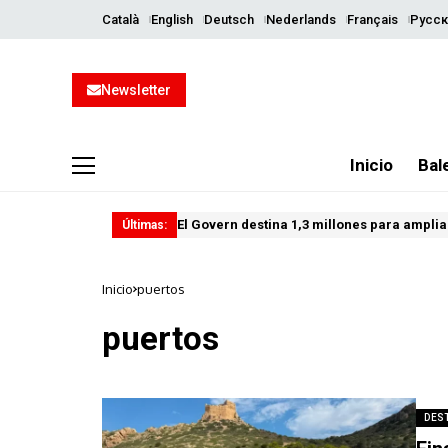
Català
English
Deutsch
Nederlands
Français
Русск
Newsletter
Inicio
Bal
El Govern destina 1,3 millones para ampliar
Últimas:
Inicio
puertos
puertos
DES