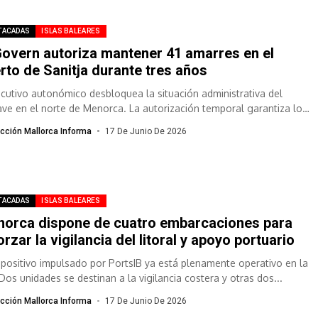
TACADAS
ISLAS BALEARES
Govern autoriza mantener 41 amarres en el
rto de Sanitja durante tres años
jecutivo autonómico desbloquea la situación administrativa del
ave en el norte de Menorca. La autorización temporal garantiza los
res actuales mientras continúa...
cción Mallorca Informa
17 De Junio De 2026
TACADAS
ISLAS BALEARES
orca dispone de cuatro embarcaciones para
orzar la vigilancia del litoral y apoyo portuario
ispositivo impulsado por PortsIB ya está plenamente operativo en la
 Dos unidades se destinan a la vigilancia costera y otras dos...
cción Mallorca Informa
17 De Junio De 2026