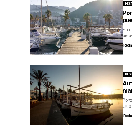
DES
Por
pue
El c
amar
servi
Reda
DES
Aut
mar
Port
Club
actua
Reda