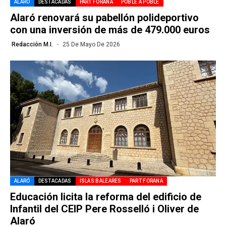
ALARÓ
DESTACADAS
PART FORANA
POBLE A POBLE
Alaró renovará su pabellón polideportivo
con una inversión de más de 479.000 euros
Redacción M.I.
25 De Mayo De 2026
ALARÓ
DESTACADAS
ISLAS BALEARES
PART FORANA
Educación licita la reforma del edificio de
Infantil del CEIP Pere Rosselló i Oliver de
Alaró