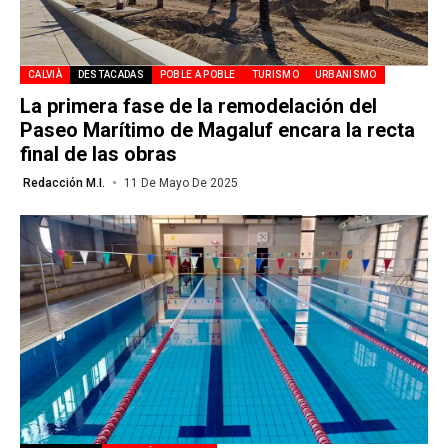
CALVIÀ
DESTACADAS
POBLE A POBLE
TURISMO
URBANISMO
La primera fase de la remodelación del
Paseo Marítimo de Magaluf encara la recta
final de las obras
Redacción M.I.
11 De Mayo De 2025