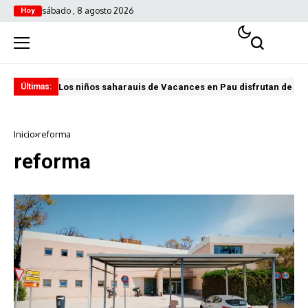
sábado , 8 agosto 2026
Hoy
Los niños saharauis de Vacances en Pau disfrutan de u
ABA
Últimas:
Inicio
reforma
reforma