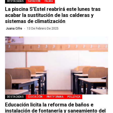
DESTACADAS
NATACIÓN
PALMA
La piscina S’Estel reabrirá este lunes tras
acabar la sustitución de las calderas y
sistemas de climatización
Juana Cifre
13 De Febrero De 2025
DESTACADAS
EDUCACIÓN
PART FORANA
POLLENÇA
Educación licita la reforma de baños e
instalación de fontanería y saneamiento del