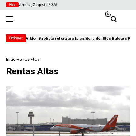
viernes , 7 agosto 2026
Hoy
Viktor Baptista reforzará la cantera del Illes Balears Pal
Pro
Últimas:
Inicio
Rentas Altas
Rentas Altas