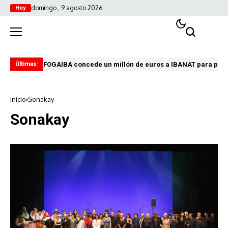
domingo , 9 agosto 2026
Hoy
FOGAIBA concede un millón de euros a IBANAT para prev
Edu
Últimas:
Inicio
Sonakay
Sonakay