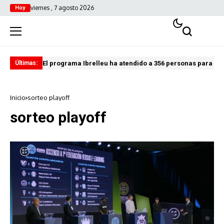
viernes , 7 agosto 2026
Hoy
El programa Ibrelleu ha atendido a 356 personas para fac
El 
Últimas:
Inicio
sorteo playoff
sorteo playoff