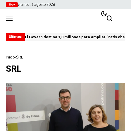
viernes , 7 agosto 2026
Hoy
El Govern destina 1,3 millones para ampliar ‘Patis oberts
Int
Últimas:
Inicio
SRL
SRL