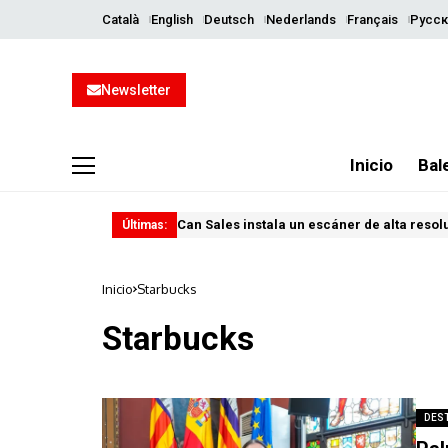
Català
English
Deutsch
Nederlands
Français
Русск
Newsletter
Inicio
Bal
Can Sales instala un escáner de alta resol
Últimas:
Inicio
Starbucks
Starbucks
DES