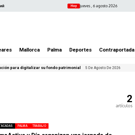
jueves , 6 agosto 2026
ий
Hoy
eares
Mallorca
Palma
Deportes
Contraportada
ución para digitalizar su fondo patrimonial
5 De Agosto De 2026
2
artículos
TACADAS
PALMA
TRABAJO