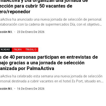
maActiva y Día organizan una jornada de
ección para cubrir 50 vacantes de
ero/reponedor
aActiva ha anunciado una nueva jornada de selección de personal
olaboración con la cadena de supermercados Día, con el objetivo
brir...
cción M.I.
23 De Enero De 2026
TACADAS
PALMA
TRABAJO
 de 40 personas participan en entrevistas de
bajo gracias a una jornada de selección
anizada por PalmaActiva
aActiva ha celebrado esta semana una nueva jornada de selección
ersonal destinada a cubrir vacantes en el hotel Es Port, situado en...
cción M.I.
16 De Enero De 2026