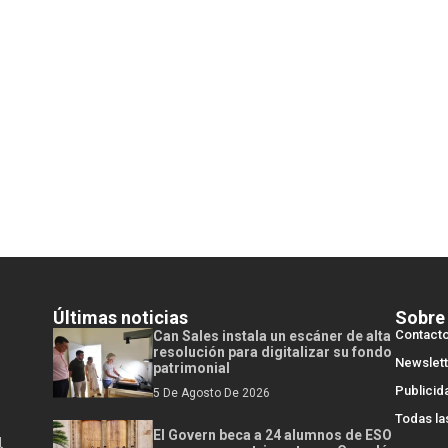
Últimas noticias
Sobre
Contact
Can Sales instala un escáner de alta
resolución para digitalizar su fondo
Newslett
patrimonial
Publicid
5 De Agosto De 2026
Todas la
El Govern beca a 24 alumnos de ESO
l