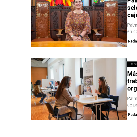
Pal
sel
caj
Palm
en c
de cu
Reda
DES
Más
tra
org
Palm
de p
Reda