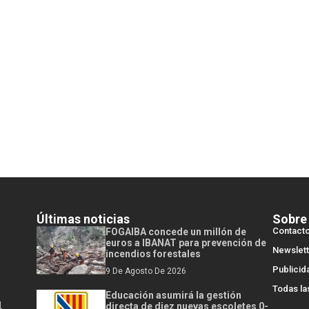
Últimas noticias
Sobre
Contact
FOGAIBA concede un millón de
euros a IBANAT para prevención de
Newslett
incendios forestales
Publicid
9 De Agosto De 2026
Todas la
Educación asumirá la gestión
l
directa de diez nuevas escoletes 0-