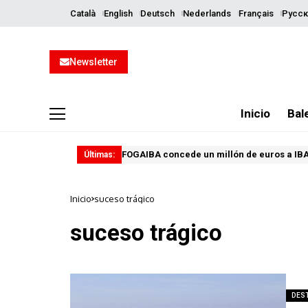
Català
English
Deutsch
Nederlands
Français
Русск
Newsletter
Inicio
Bal
FOGAIBA concede un millón de euros a IBA
Últimas:
Inicio
suceso trágico
suceso trágico
DES