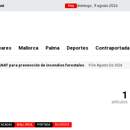
domingo , 9 agosto 2026
ий
Hoy
eares
Mallorca
Palma
Deportes
Contraportada
NAT para prevención de incendios forestales
9 De Agosto De 2026
1
artículos
TACADAS
MALLORCA
PORTADA
SUCESOS