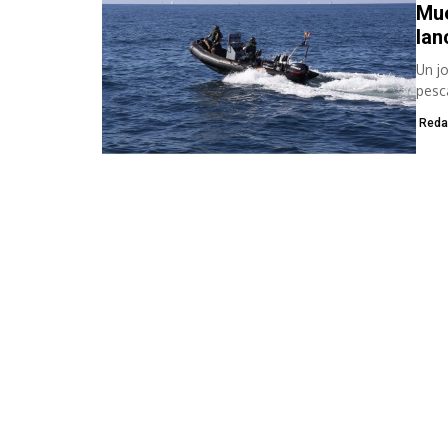
Mue
lan
Un j
pesc
Reda