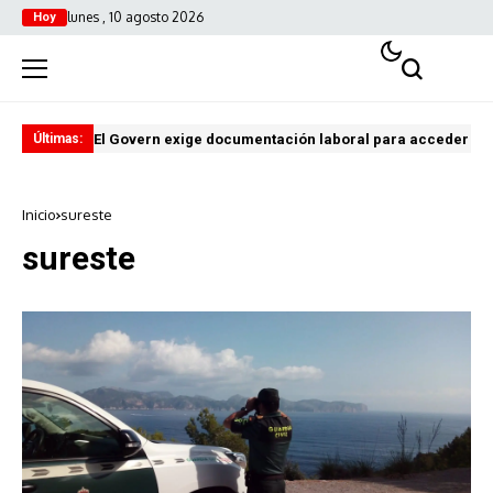
lunes , 10 agosto 2026
Hoy
El Govern exige documentación laboral para acceder a zo
Bal
Últimas:
Inicio
sureste
sureste