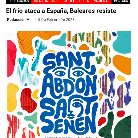
DESTACADAS
ISLAS BALEARES
METEOROLOGÍA
NACIONAL
PORTADA
El frío ataca a España, Baleares resiste
Redacción M.I.
5 De Febrero De 2023