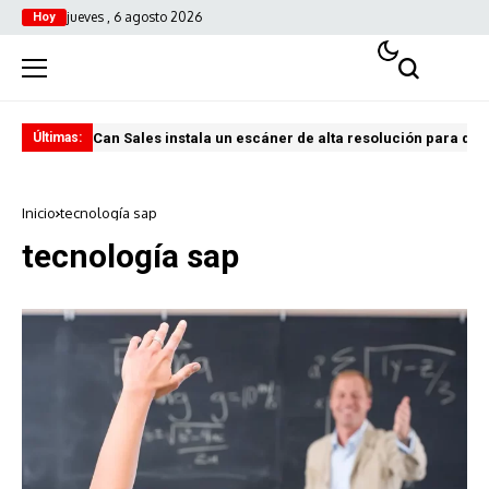
jueves , 6 agosto 2026
Hoy
Can Sales instala un escáner de alta resolución para digi
El 
Últimas:
Inicio
tecnología sap
tecnología sap