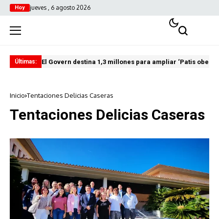
jueves , 6 agosto 2026
Hoy
El Govern destina 1,3 millones para ampliar ‘Patis oberts
Int
Últimas:
Inicio
Tentaciones Delicias Caseras
Tentaciones Delicias Caseras