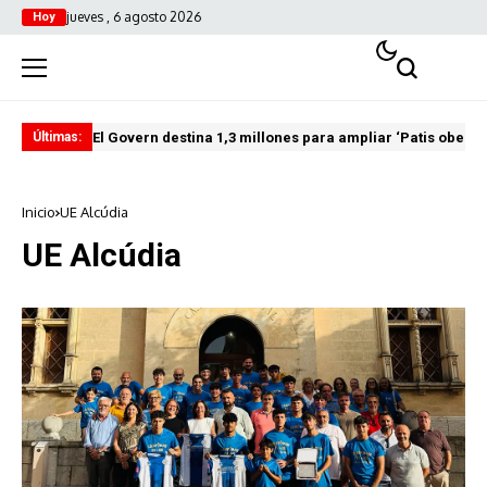
jueves , 6 agosto 2026
Hoy
El Govern destina 1,3 millones para ampliar ‘Patis oberts
Int
Últimas:
Inicio
UE Alcúdia
UE Alcúdia