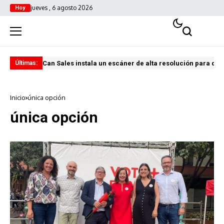
jueves , 6 agosto 2026
Hoy
Can Sales instala un escáner de alta resolución para digi
El 
Últimas:
Inicio
única opción
única opción