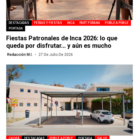
DESTACADAS
FERIAS Y FIESTAS
INCA
PART FORANA
POBLE A POBLE
PORTADA
Fiestas Patronales de Inca 2026: lo que
queda por disfrutar… y aún es mucho
Redacción M.I.
27 De Julio De 2026
CALVIÀ
DESTACADAS
POBLE A POBLE
PORTADA
SALUD