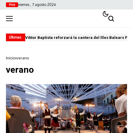
viernes , 7 agosto 2026
Hoy
Viktor Baptista reforzará la cantera del Illes Balears Pal
Pro
Últimas:
Inicio
verano
verano