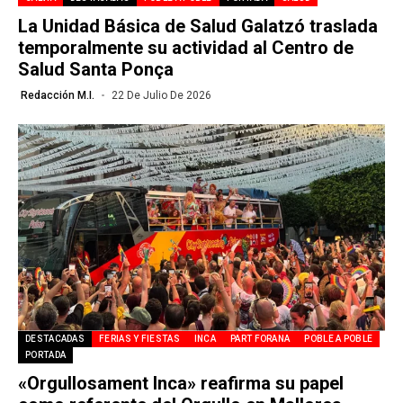
La Unidad Básica de Salud Galatzó traslada
temporalmente su actividad al Centro de
Salud Santa Ponça
Redacción M.I.
22 De Julio De 2026
DESTACADAS
FERIAS Y FIESTAS
INCA
PART FORANA
POBLE A POBLE
PORTADA
«Orgullosament Inca» reafirma su papel