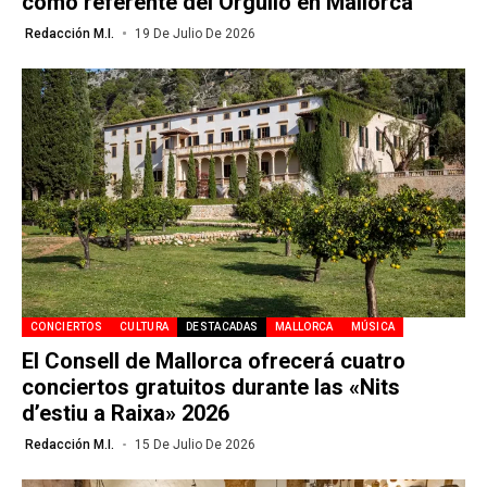
como referente del Orgullo en Mallorca
Redacción M.I.
19 De Julio De 2026
CONCIERTOS
CULTURA
DESTACADAS
MALLORCA
MÚSICA
El Consell de Mallorca ofrecerá cuatro
conciertos gratuitos durante las «Nits
d’estiu a Raixa» 2026
Redacción M.I.
15 De Julio De 2026