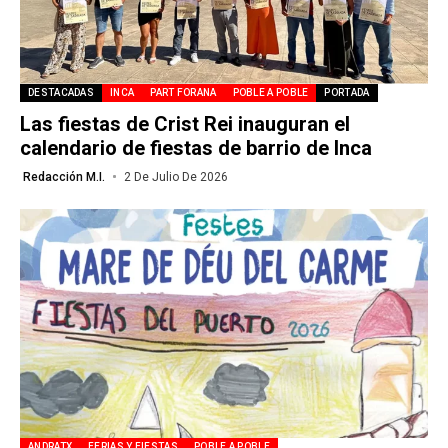
DESTACADAS
INCA
PART FORANA
POBLE A POBLE
PORTADA
Las fiestas de Crist Rei inauguran el
calendario de fiestas de barrio de Inca
Redacción M.I.
2 De Julio De 2026
ANDRATX
FERIAS Y FIESTAS
POBLE A POBLE