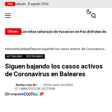
sábado , 8 agosto 2026
Hoy
Los niños saharauis de Vacances en Pau disfrutan de u
ABA
Últimas:
Inicio
Actualidad
Siguen bajando los casos activos de Coronavirus
en Baleares
ACTUALIDAD
DESTACADAS
Siguen bajando los casos activos
de Coronavirus en Baleares
Redacción M.I.
29 De Junio De 2020
1 MINUTO/S DE LECTURA
Compartir