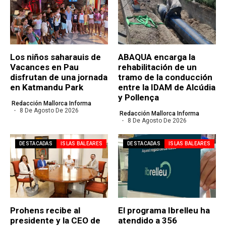
Los niños saharauis de
ABAQUA encarga la
Vacances en Pau
rehabilitación de un
disfrutan de una jornada
tramo de la conducción
en Katmandu Park
entre la IDAM de Alcúdia
y Pollença
Redacción Mallorca Informa
8 De Agosto De 2026
Redacción Mallorca Informa
8 De Agosto De 2026
DESTACADAS
ISLAS BALEARES
DESTACADAS
ISLAS BALEARES
Prohens recibe al
El programa Ibrelleu ha
presidente y la CEO de
atendido a 356