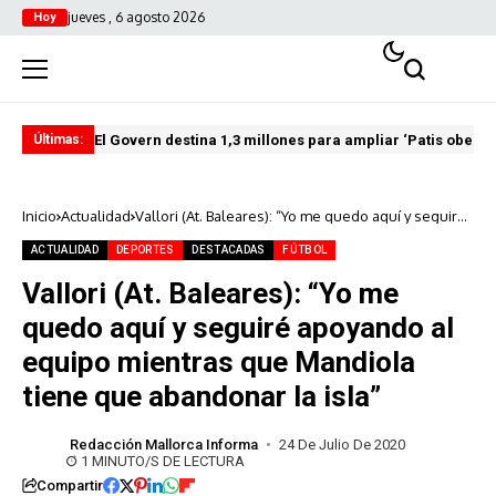
jueves , 6 agosto 2026
Hoy
El Govern destina 1,3 millones para ampliar ‘Patis oberts
Int
Últimas:
Inicio
Actualidad
Vallori (At. Baleares): “Yo me quedo aquí y seguiré
apoyando al equipo mientras que Mandiola tiene
que abandonar la isla”
ACTUALIDAD
DEPORTES
DESTACADAS
FÚTBOL
Vallori (At. Baleares): “Yo me
quedo aquí y seguiré apoyando al
equipo mientras que Mandiola
tiene que abandonar la isla”
Redacción Mallorca Informa
24 De Julio De 2020
1 MINUTO/S DE LECTURA
Compartir