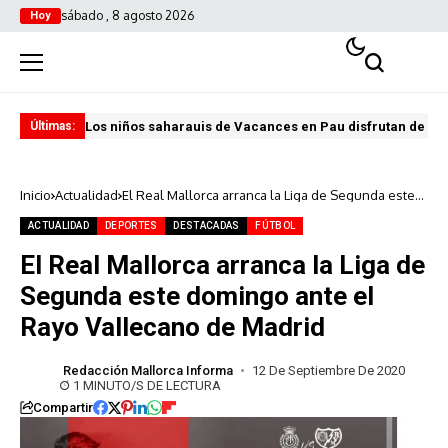
sábado , 8 agosto 2026
Hoy
Los niños saharauis de Vacances en Pau disfrutan de u
ABA
Últimas:
Inicio
Actualidad
El Real Mallorca arranca la Liga de Segunda este
domingo ante el Rayo Vallecano de Madrid
ACTUALIDAD
DEPORTES
DESTACADAS
FÚTBOL
El Real Mallorca arranca la Liga de
Segunda este domingo ante el
Rayo Vallecano de Madrid
Redacción Mallorca Informa
12 De Septiembre De 2020
1 MINUTO/S DE LECTURA
Compartir