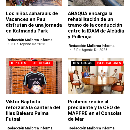
Los niños saharauis de
ABAQUA encarga la
Vacances en Pau
rehabilitación de un
disfrutan de una jornada
tramo de la conducción
en Katmandu Park
entre la IDAM de Alcúdia
y Pollença
Redacción Mallorca Informa
8 De Agosto De 2026
Redacción Mallorca Informa
8 De Agosto De 2026
DEPORTES
FÚTBOL SALA
DESTACADAS
ISLAS BALEARES
Viktor Baptista
Prohens recibe al
reforzará la cantera del
presidente y la CEO de
Illes Balears Palma
MAPFRE en el Consolat
Futsal
de Mar
Redacción Mallorca Informa
Redacción Mallorca Informa