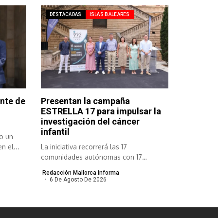
DESTACADAS
ISLAS BALEARES
ente de
Presentan la campaña
ESTRELLA 17 para impulsar la
investigación del cáncer
infantil
o un
n el...
La iniciativa recorrerá las 17
comunidades autónomas con 17
Ironman en 17...
Redacción Mallorca Informa
6 De Agosto De 2026