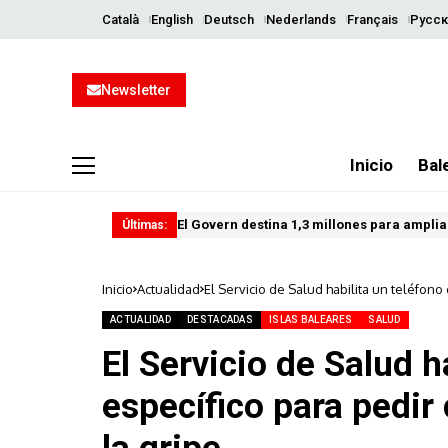
Català
English
Deutsch
Nederlands
Français
Русск
Newsletter
Inicio
Bal
El Govern destina 1,3 millones para ampliar
Últimas:
Inicio
Actualidad
El Servicio de Salud habilita un teléfono
ACTUALIDAD
DESTACADAS
ISLAS BALEARES
SALUD
El Servicio de Salud h
específico para pedir