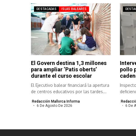
DESTACADAS
ISLAS BALEARES
DESTA
El Govern destina 1,3 millones
Interv
para ampliar ‘Patis oberts’
pollo 
durante el curso escolar
cadena
El Ejecutivo balear financiará la apertura
Inspect
de centros educativos por las tardes...
deficien
congelad
Redacción Mallorca Informa
Redacció
6 De Agosto De 2026
6 De 