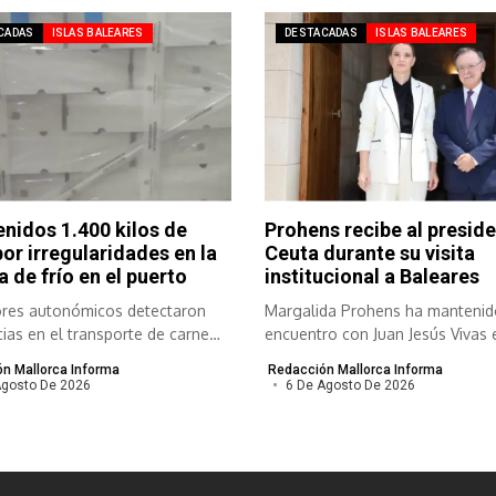
CADAS
ISLAS BALEARES
DESTACADAS
ISLAS BALEARES
enidos 1.400 kilos de
Prohens recibe al presid
por irregularidades en la
Ceuta durante su visita
 de frío en el puerto
institucional a Baleares
ores autonómicos detectaron
Margalida Prohens ha mantenid
cias en el transporte de carne
encuentro con Juan Jesús Vivas e
a y refrigerada...
n Mallorca Informa
Redacción Mallorca Informa
Agosto De 2026
6 De Agosto De 2026