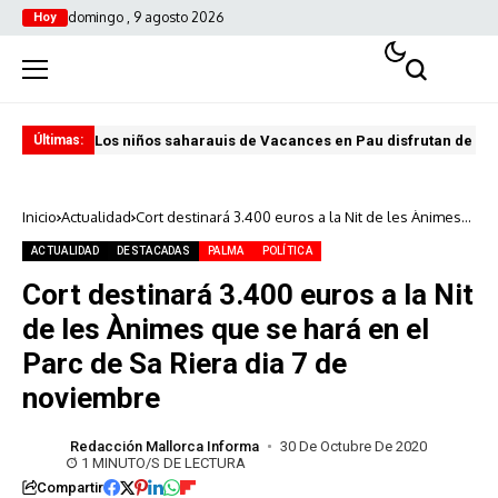
domingo , 9 agosto 2026
Hoy
Los niños saharauis de Vacances en Pau disfrutan de u
ABA
Últimas:
Inicio
Actualidad
Cort destinará 3.400 euros a la Nit de les Ànimes
que se hará en el Parc de Sa Riera dia 7 de
noviembre
ACTUALIDAD
DESTACADAS
PALMA
POLÍTICA
Cort destinará 3.400 euros a la Nit
de les Ànimes que se hará en el
Parc de Sa Riera dia 7 de
noviembre
Redacción Mallorca Informa
30 De Octubre De 2020
1 MINUTO/S DE LECTURA
Compartir