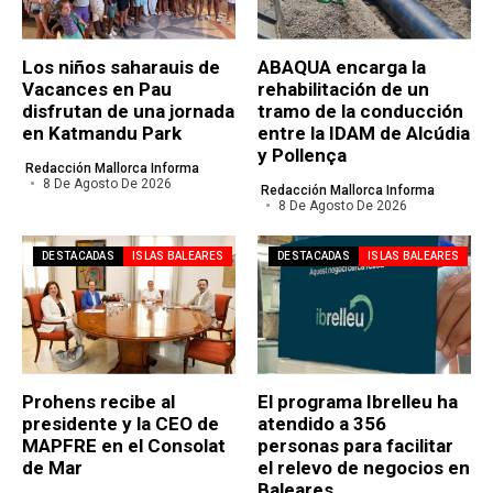
Los niños saharauis de
ABAQUA encarga la
Vacances en Pau
rehabilitación de un
disfrutan de una jornada
tramo de la conducción
en Katmandu Park
entre la IDAM de Alcúdia
y Pollença
Redacción Mallorca Informa
8 De Agosto De 2026
Redacción Mallorca Informa
8 De Agosto De 2026
DESTACADAS
ISLAS BALEARES
DESTACADAS
ISLAS BALEARES
Prohens recibe al
El programa Ibrelleu ha
presidente y la CEO de
atendido a 356
MAPFRE en el Consolat
personas para facilitar
de Mar
el relevo de negocios en
Baleares