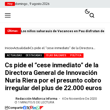
domingo , 9 agosto 2026
Hoy
Los niños saharauis de Vacances en Pau disfrutan de u
ABA
Últimas:
Inicio
Actualidad
Cs pide el “cese inmediato” de la Directora
General de Innovación Nuria Riera por el presunto
cobro irregular del plus de 22.000 euros
ACTUALIDAD
DESTACADAS
ISLAS BALEARES
POLÍTICA
Cs pide el “cese inmediato” de la
Directora General de Innovación
Nuria Riera por el presunto cobro
irregular del plus de 22.000 euros
Redacción Mallorca Informa
4 De Noviembre De 2020
1 MINUTO/S DE LECTURA
Compartir