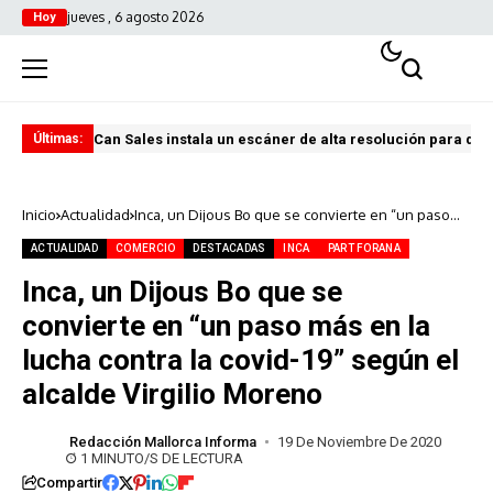
jueves , 6 agosto 2026
Hoy
Can Sales instala un escáner de alta resolución para digi
El 
Últimas:
Inicio
Actualidad
Inca, un Dijous Bo que se convierte en “un paso
más en la lucha contra la covid-19” según el
alcalde Virgilio Moreno
ACTUALIDAD
COMERCIO
DESTACADAS
INCA
PART FORANA
Inca, un Dijous Bo que se
convierte en “un paso más en la
lucha contra la covid-19” según el
alcalde Virgilio Moreno
Redacción Mallorca Informa
19 De Noviembre De 2020
1 MINUTO/S DE LECTURA
Compartir