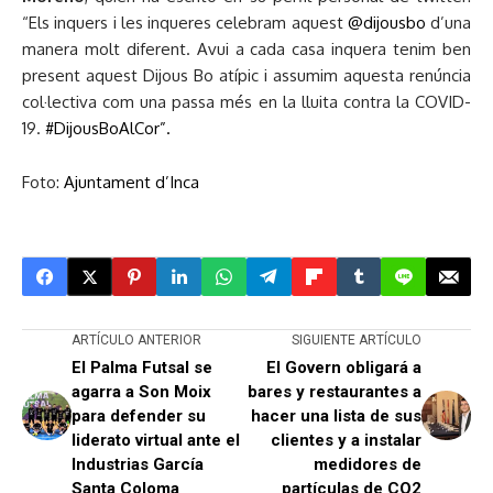
“
Els inquers i les inqueres celebram aquest
@dijousbo
d’una
manera molt diferent. Avui a cada casa inquera tenim ben
present aquest Dijous Bo atípic i assumim aquesta renúncia
col·lectiva com una passa més en la lluita contra la COVID-
19.
#DijousBoAlCor”.
Foto:
Ajuntament d’Inca
ARTÍCULO ANTERIOR
SIGUIENTE ARTÍCULO
El Palma Futsal se
El Govern obligará a
agarra a Son Moix
bares y restaurantes a
para defender su
hacer una lista de sus
liderato virtual ante el
clientes y a instalar
Industrias García
medidores de
Santa Coloma
partículas de CO2