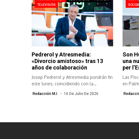
TELEVISIÓN
SOLIDA
Pedrerol y Atresmedia:
Son H
«Divorcio amistoso» tras 13
una nu
años de colaboración
per l’
Josep Pedrerol y Atresmedia pondrán fin
Las Pis
este lunes, coincidiendo con la
en Palm
conclusión...
Redacción M.I.
16 De Julio De 2026
Redacció