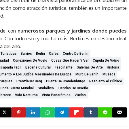
uede disfrutar de una vista panorámica de la ciudad en un
nción como atracción turística, también es un importante
d.
rde, con
numerosos parques y jardines donde puedes
a
. Con todo esto y mucho más, Berlín es un destino ideal
a del año.
Turísticas
Barrios
Berlín
Cafés
Centro De Berlín
iudad
Conexiones De Vuelo
Cosas Que Hacer Y Ver
Cúpula De Vidrio
scapada Fácil
Escena Cultural
Fascinante
Galerías De Arte
Historia
mento A Los Judíos Asesinados De Europa
Muro De Berlín
Museos
Parques
Prenzlauer Berg
Puerta De Brandenburgo
Reabierto Al Público
unda Guerra Mundial
Simbólico
Tiendas De Diseño
ibrante
Vida Nocturna
Vista Panorámica
Vuelos