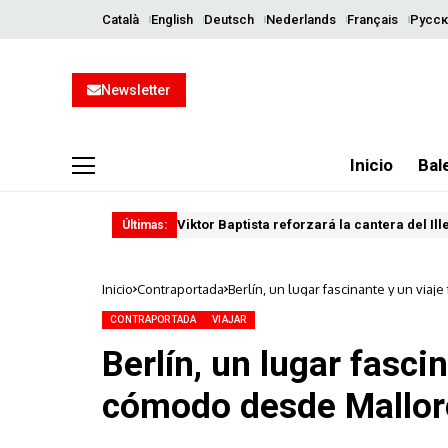
Català
English
Deutsch
Nederlands
Français
Русск
Newsletter
Inicio
Bal
Viktor Baptista reforzará la cantera del Il
Últimas:
Inicio
Contraportada
Berlín, un lugar fascinante y un viaj
CONTRAPORTADA
VIAJAR
Berlín, un lugar fascin
cómodo desde Mallor