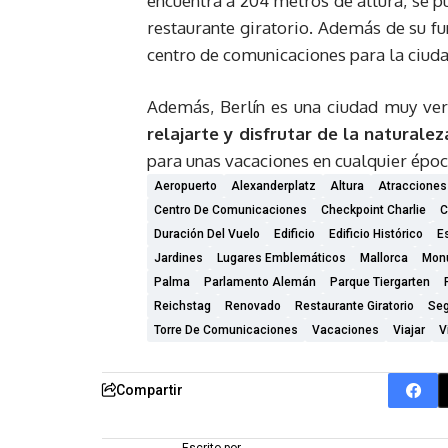
encuentra a 204 metros de altura, se p
restaurante giratorio. Además de su fu
centro de comunicaciones para la ciuda
Además, Berlín es una ciudad muy ve
relajarte y disfrutar de la naturalez
para unas vacaciones en cualquier époc
Aeropuerto
Alexanderplatz
Altura
Atracciones 
Centro De Comunicaciones
Checkpoint Charlie
C
Duración Del Vuelo
Edificio
Edificio Histórico
E
Jardines
Lugares Emblemáticos
Mallorca
Monu
Palma
Parlamento Alemán
Parque Tiergarten
Reichstag
Renovado
Restaurante Giratorio
Seg
Torre De Comunicaciones
Vacaciones
Viajar
V
Compartir
Escrito por