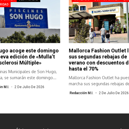
RIDAD
ugo acoge este domingo
Mallorca Fashion Outlet 
eva edición de «Mulla’t
sus segundas rebajas de
Esclerosi Múltiple»
verano con descuentos d
hasta el 70%
cinas Municipales de Son Hugo,
a, se sumarán este domingo...
Mallorca Fashion Outlet ha pue
marcha sus segundas rebajas d
n M.I.
2 De Julio De 2026
verano...
Redacción M.I.
2 De Julio De 2026