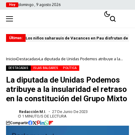
domingo , 9 agosto 2026
Hoy
Los niños saharauis de Vacances en Pau disfrutan de u
ABA
Últimas:
Inicio
Destacadas
La diputada de Unidas Podemos atribuye a la
insularidad el retraso en la constitución del
Grupo Mixto
DESTACADAS
ISLAS BALEARES
POLÍTICA
La diputada de Unidas Podemos
atribuye a la insularidad el retraso
en la constitución del Grupo Mixto
Redacción M.I.
27 De Junio De 2023
1 MINUTO/S DE LECTURA
Compartir