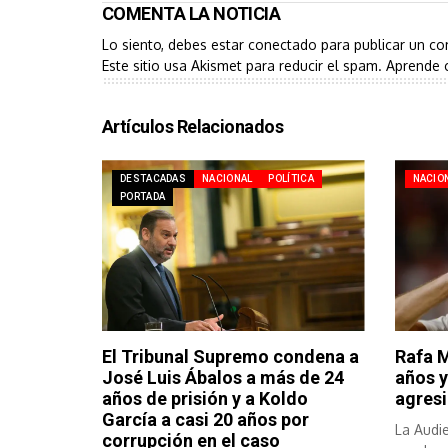
COMENTA LA NOTICIA
Lo siento, debes estar
conectado
para publicar un co
Este sitio usa Akismet para reducir el spam.
Aprende 
Artículos Relacionados
DESTACADAS
NACIONAL
POLÍTICA
NACIO
PORTADA
El Tribunal Supremo condena a
Rafa 
José Luis Ábalos a más de 24
años y
años de prisión y a Koldo
agresi
García a casi 20 años por
La Audie
corrupción en el caso