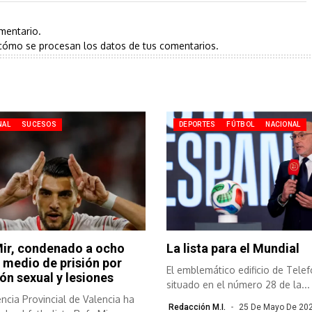
mentario.
cómo se procesan los datos de tus comentarios.
NAL
SUCESOS
DEPORTES
FÚTBOL
NACIONAL
Mir, condenado a ocho
La lista para el Mundial
 medio de prisión por
El emblemático edificio de Telef
ón sexual y lesiones
situado en el número 28 de la...
ncia Provincial de Valencia ha
Redacción M.I.
25 De Mayo De 20