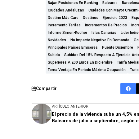
Bajan Posiciones En Ranking
Baleares
Barcelon
Ciudades Andaluzas
Ciudades Con Mayor Crecimi
Destino Más Caro
Destinos
Ejercicio 2023
Esp
Incremento Tarifas
Incrementos De Precios
Inc
Informe Simon-Kucher
Islas Canarias
Líder Indis
Navidades
No Impacto Negativo En Demanda
Oc
Principales Países Emisores
Puente Diciembre
Subida
Subidas Del 15% Respecto A Ejercicio Ante
Superiores A 200 Euros En Diciembre
Tarifa Medi
Toma Ventaja En Periodo Máxima Ocupación
Turi
Compartir
ARTÍCULO ANTERIOR
El precio de la vivienda sube un 4,5% e
Baleares de julio a septiembre, según e