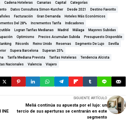
a
Cadena Hoteleras
Canarias
Capital
Categorías
ento
Datos Consultora Simon-Kurcher
Desde 2021
Destino Favorito
añoles
Facturación
Gran Demanda
Hoteles Más Económicos
rementos Del 28%
Incrementos Tarifa
Indicadores
cutible
Logran Tarifas Medianas
Madrid
Málaga
Mayores Subidas
upación
Optimismo
Precios Acumulan Subida
Presupuesto Disponible
Ranking
Récords
Reino Unido
Reservas
Segmento De Lujo
Sevilla
rior
Supera Barcelona
Superan 25%
ana
Tarifa Mediana Prevista
Tarifas Hoteleras
Tendencia Alcista
stas Nacionales
Valencia
Viajero
SIGUIENTE ARTÍCULO
n
Meliá continúa su apuesta por el lujo: un
l INE
tercio de sus aperturas se centrarán en este
segmento