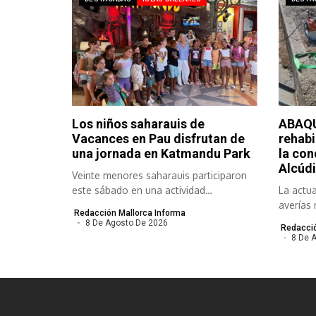
Los niños saharauis de
ABAQU
Vacances en Pau disfrutan de
rehabi
una jornada en Katmandu Park
la con
Alcúdi
Veinte menores saharauis participaron
este sábado en una actividad
La actua
organizada por el...
averías 
Redacción Mallorca Informa
meses y.
8 De Agosto De 2026
Redacció
8 De 