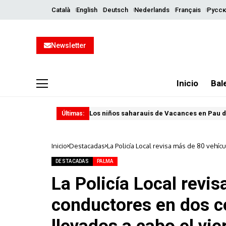
Català
English
Deutsch
Nederlands
Français
Русск
Newsletter
Inicio
Bal
Los niños saharauis de Vacances en Pau d
Últimas:
Inicio
Destacadas
La Policía Local revisa más de 80 vehíc
viernes y sábado
DESTACADAS
PALMA
La Policía Local revi
conductores en dos co