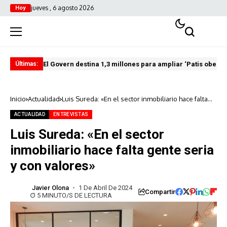
jueves , 6 agosto 2026
Hoy
El Govern destina 1,3 millones para ampliar ‘Patis oberts
Int
Últimas:
Inicio
Actualidad
Luis Sureda: «En el sector inmobiliario hace falta
gente seria y con valores»
ACTUALIDAD
ENTREVISTAS
Luis Sureda: «En el sector
inmobiliario hace falta gente seria
y con valores»
Javier Olona
1 De Abril De 2024
Compartir
5 MINUTO/S DE LECTURA