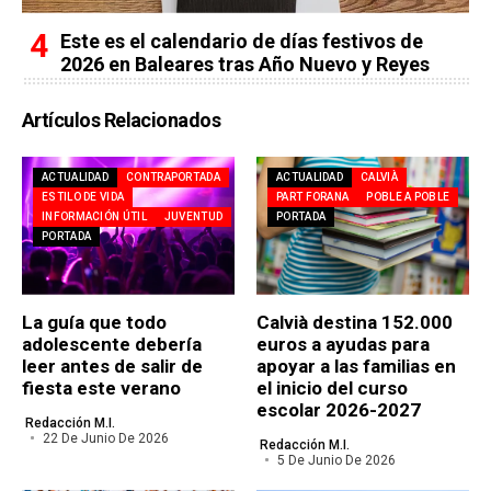
Este es el calendario de días festivos de
2026 en Baleares tras Año Nuevo y Reyes
Artículos Relacionados
ACTUALIDAD
CONTRAPORTADA
ACTUALIDAD
CALVIÀ
ESTILO DE VIDA
PART FORANA
POBLE A POBLE
INFORMACIÓN ÚTIL
JUVENTUD
PORTADA
PORTADA
La guía que todo
Calvià destina 152.000
adolescente debería
euros a ayudas para
leer antes de salir de
apoyar a las familias en
fiesta este verano
el inicio del curso
escolar 2026-2027
Redacción M.I.
22 De Junio De 2026
Redacción M.I.
5 De Junio De 2026