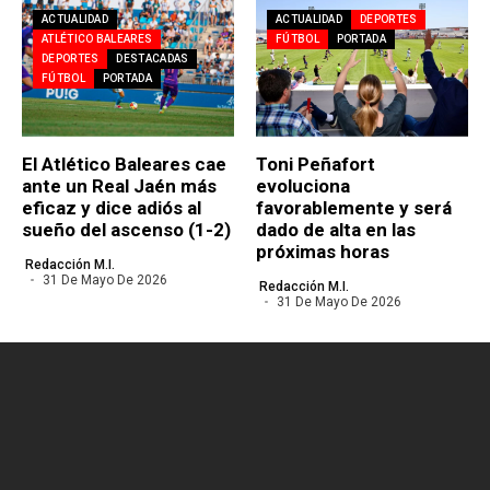
ACTUALIDAD
ACTUALIDAD
DEPORTES
ATLÉTICO BALEARES
FÚTBOL
PORTADA
DEPORTES
DESTACADAS
FÚTBOL
PORTADA
El Atlético Baleares cae
Toni Peñafort
ante un Real Jaén más
evoluciona
eficaz y dice adiós al
favorablemente y será
sueño del ascenso (1-2)
dado de alta en las
próximas horas
Redacción M.I.
31 De Mayo De 2026
Redacción M.I.
31 De Mayo De 2026