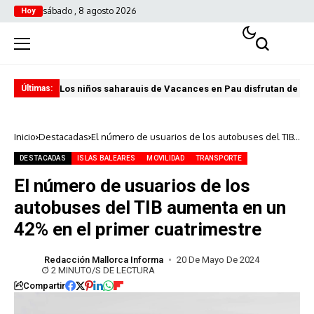
sábado , 8 agosto 2026
Hoy
Los niños saharauis de Vacances en Pau disfrutan de u
ABA
Últimas:
Inicio
Destacadas
El número de usuarios de los autobuses del TIB
aumenta en un 42% en el primer cuatrimestre
DESTACADAS
ISLAS BALEARES
MOVILIDAD
TRANSPORTE
El número de usuarios de los
autobuses del TIB aumenta en un
42% en el primer cuatrimestre
Redacción Mallorca Informa
20 De Mayo De 2024
2 MINUTO/S DE LECTURA
Compartir