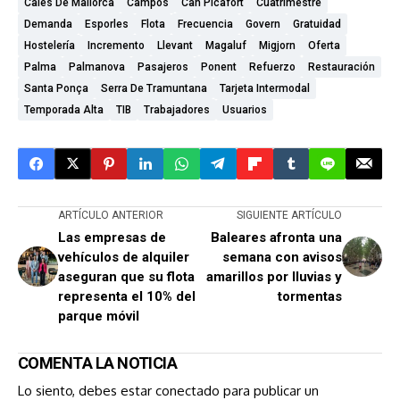
Cales De Mallorca
Campos
Can Picafort
Cuatrimestre
Demanda
Esporles
Flota
Frecuencia
Govern
Gratuidad
Hostelería
Incremento
Llevant
Magaluf
Migjorn
Oferta
Palma
Palmanova
Pasajeros
Ponent
Refuerzo
Restauración
Santa Ponça
Serra De Tramuntana
Tarjeta Intermodal
Temporada Alta
TIB
Trabajadores
Usuarios
ARTÍCULO ANTERIOR
SIGUIENTE ARTÍCULO
Las empresas de
Baleares afronta una
vehículos de alquiler
semana con avisos
aseguran que su flota
amarillos por lluvias y
representa el 10% del
tormentas
parque móvil
COMENTA LA NOTICIA
Lo siento, debes estar
conectado
para publicar un