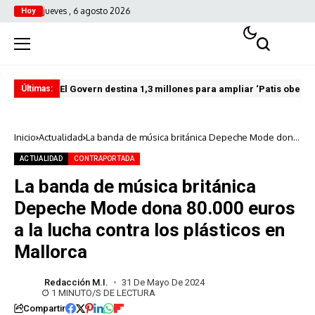
jueves , 6 agosto 2026
Hoy
El Govern destina 1,3 millones para ampliar ‘Patis oberts
Int
Últimas:
Inicio
Actualidad
La banda de música británica Depeche Mode dona
80.000 euros a la lucha contra los plásticos en
Mallorca
ACTUALIDAD
CONTRAPORTADA
La banda de música británica
Depeche Mode dona 80.000 euros
a la lucha contra los plásticos en
Mallorca
Redacción M.I.
31 De Mayo De 2024
1 MINUTO/S DE LECTURA
Compartir