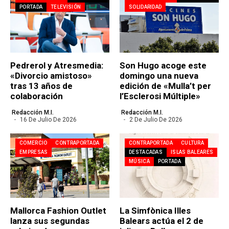
PORTADA
TELEVISIÓN
SOLIDARIDAD
Pedrerol y Atresmedia:
Son Hugo acoge este
«Divorcio amistoso»
domingo una nueva
tras 13 años de
edición de «Mulla’t per
colaboración
l’Esclerosi Múltiple»
Redacción M.I.
Redacción M.I.
16 De Julio De 2026
2 De Julio De 2026
COMERCIO
CONTRAPORTADA
CONTRAPORTADA
CULTURA
EMPRESAS
DESTACADAS
ISLAS BALEARES
MÚSICA
PORTADA
Mallorca Fashion Outlet
La Simfònica Illes
lanza sus segundas
Balears actúa el 2 de