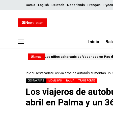
Català
English
Deutsch
Nederlands
Français
Русск
Newsletter
Inicio
Bal
Los niños saharauis de Vacances en Pau d
Últimas:
Inicio
Destacadas
Los viajeros de autobús aumentan un 2
DESTACADAS
MOVILIDAD
PALMA
TRANSPORTE
Los viajeros de auto
abril en Palma y un 3