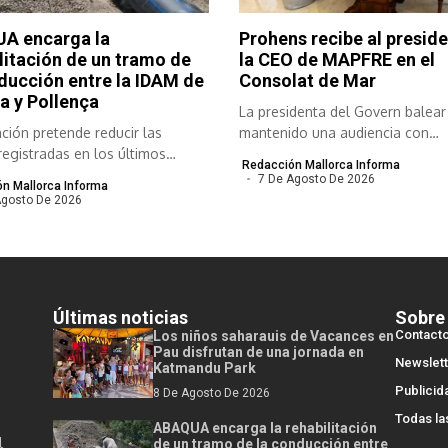
A encarga la
Prohens recibe al preside
litación de un tramo de
la CEO de MAPFRE en el
ducción entre la IDAM de
Consolat de Mar
a y Pollença
La presidenta del Govern balear
ción pretende reducir las
mantenido una audiencia con
registradas en los últimos
responsables de...
Redacción Mallorca Informa
..
7 De Agosto De 2026
n Mallorca Informa
Agosto De 2026
Últimas noticias
Sobre
Contact
Los niños saharauis de Vacances en
Pau disfrutan de una jornada en
Newslett
Katmandu Park
Publicid
8 De Agosto De 2026
Todas la
ABAQUA encarga la rehabilitación
l
de un tramo de la conducción entre