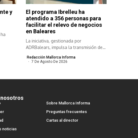
nte y
El programa Ibrelleu ha
atendido a 356 personas para
facilitar el relevo de negocios
en Baleares
 ha
La iniciativa, gestionada por
ADRBalears, impulsa la transmisión de
empresas viables para...
Redacción Mallorca Informa
7 De Agosto De 2026
 nosotros
o
Sobre Mallorca Informa
er
Preguntas frecuentes
ad
Cartas al director
s noticias