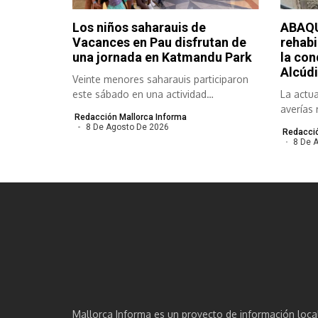
Los niños saharauis de
ABAQU
Vacances en Pau disfrutan de
rehabi
una jornada en Katmandu Park
la con
Alcúdi
Veinte menores saharauis participaron
este sábado en una actividad
La actua
organizada por el...
averías 
Redacción Mallorca Informa
meses y.
8 De Agosto De 2026
Redacció
8 De 
Mallorca Informa es un proyecto de información loca