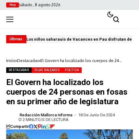
sábado , 8 agosto 2026
Hoy
Los niños saharauis de Vacances en Pau disfrutan de u
ABA
Últimas:
Inicio
Destacadas
El Govern ha localizado los cuerpos de 24
personas en fosas en su primer año de
legislatura
DESTACADAS
ISLAS BALEARES
POLÍTICA
El Govern ha localizado los
cuerpos de 24 personas en fosas
en su primer año de legislatura
Redacción Mallorca Informa
18 De Junio De 2024
2 MINUTO/S DE LECTURA
Compartir