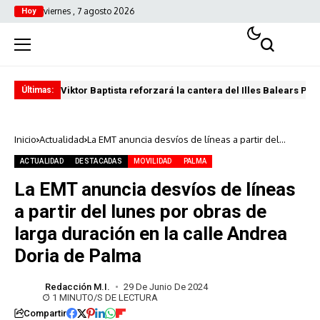
viernes , 7 agosto 2026
Hoy
Viktor Baptista reforzará la cantera del Illes Balears Pal
Pro
Últimas:
Inicio
Actualidad
La EMT anuncia desvíos de líneas a partir del
lunes por obras de larga duración en la calle
Andrea Doria de Palma
ACTUALIDAD
DESTACADAS
MOVILIDAD
PALMA
La EMT anuncia desvíos de líneas
a partir del lunes por obras de
larga duración en la calle Andrea
Doria de Palma
Redacción M.I.
29 De Junio De 2024
1 MINUTO/S DE LECTURA
Compartir