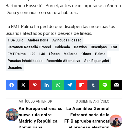
Bartomeu Rosselló i Porcel, antes de incorporarse a Andrea
Doria y continuar con su ruta habitual.
La EMT Palma ha pedido que disculpen las molestias los
usuarios afectados por los desvíos de líneas.
1 De Julio
Andrea Doria
Avinguda Picasso
Bartomeu Rosselló I Porcel
Cableado
Desvíos
Disculpas
Emt
EMT Palma
L29
L46
Líneas
Mallorca
Obras
Palma
Paradas Inhabilitadas
Recorrido Alternativo
Son Espanyolet
Usuarios
ARTÍCULO ANTERIOR
SIGUIENTE ARTÍCULO
Air Europa estrena su
La Asamblea General
nueva ruta entre
Extraordinaria de la
Madrid y República
FFIB aprueba arrancar
Dominicana
el proceso electoral