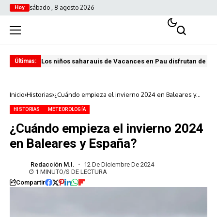
sábado , 8 agosto 2026
Hoy
Los niños saharauis de Vacances en Pau disfrutan de u
ABA
Últimas:
Inicio
Historias
¿Cuándo empieza el invierno 2024 en Baleares y
España?
HISTORIAS
METEOROLOGÍA
¿Cuándo empieza el invierno 2024
en Baleares y España?
Redacción M.I.
12 De Diciembre De 2024
1 MINUTO/S DE LECTURA
Compartir