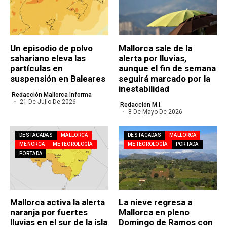
Un episodio de polvo
Mallorca sale de la
sahariano eleva las
alerta por lluvias,
partículas en
aunque el fin de semana
suspensión en Baleares
seguirá marcado por la
inestabilidad
Redacción Mallorca Informa
21 De Julio De 2026
Redacción M.I.
8 De Mayo De 2026
DESTACADAS
MALLORCA
DESTACADAS
MALLORCA
MENORCA
METEOROLOGÍA
METEOROLOGÍA
PORTADA
PORTADA
Mallorca activa la alerta
La nieve regresa a
naranja por fuertes
Mallorca en pleno
lluvias en el sur de la isla
Domingo de Ramos con