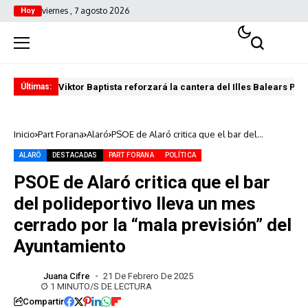
viernes , 7 agosto 2026
Hoy
Viktor Baptista reforzará la cantera del Illes Balears Pal
Pro
Últimas:
Inicio
Part Forana
Alaró
PSOE de Alaró critica que el bar del
polideportivo lleva un mes cerrado por la
“mala previsión” del Ayuntamiento
ALARÓ
DESTACADAS
PART FORANA
POLÍTICA
PSOE de Alaró critica que el bar
del polideportivo lleva un mes
cerrado por la “mala previsión” del
Ayuntamiento
Juana Cifre
21 De Febrero De 2025
1 MINUTO/S DE LECTURA
Compartir