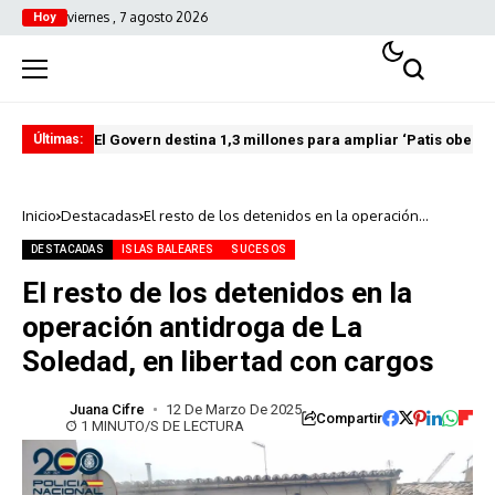
viernes , 7 agosto 2026
Hoy
El Govern destina 1,3 millones para ampliar ‘Patis oberts
Int
Últimas:
Inicio
Destacadas
El resto de los detenidos en la operación
antidroga de La Soledad, en libertad con cargos
DESTACADAS
ISLAS BALEARES
SUCESOS
El resto de los detenidos en la
operación antidroga de La
Soledad, en libertad con cargos
Juana Cifre
12 De Marzo De 2025
Compartir
1 MINUTO/S DE LECTURA