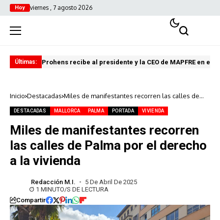
viernes , 7 agosto 2026
Hoy
Prohens recibe al presidente y la CEO de MAPFRE en el C
El 
Últimas:
Inicio
Destacadas
Miles de manifestantes recorren las calles de
Palma por el derecho a la vivienda
DESTACADAS
MALLORCA
PALMA
PORTADA
VIVIENDA
Miles de manifestantes recorren
las calles de Palma por el derecho
a la vivienda
Redacción M.I.
5 De Abril De 2025
1 MINUTO/S DE LECTURA
Compartir