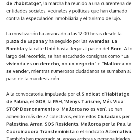
de l’habitatge”
, la marcha ha reunido a una cuarentena de
entidades sociales, vecinales y políticas que han clamado
contra la especulación inmobiliaria y el turismo de lujo.
La movilización ha arrancado a las 12.00 horas desde la
plaza de España
y ha seguido por las
Avenidas
,
La
Rambla
y la calle
Unió
hasta llegar al paseo del
Born
. A lo
largo del recorrido, se han escuchado consignas como
“La
vivienda es un derecho, no un negocio”
o
“Mallorca no
se vende”
, mientras numerosos ciudadanos se sumaban al
paso de la manifestación.
A la convocatoria, impulsada por el
Sindicat d’Habitatge
de Palma
, el
GOB
, la
PAH
, ‘
Menys Turisme, Més Vida
‘,
STOP Desnonaments
o ‘
Mallorca no es ven
‘, se han
adherido más de 37 colectivos, entre ellos
Ciutadans per
Palestina
,
Arran
,
SOS Residents
,
Mallorca per la Pau
, la
Coordinadora Transfeminista
o el sindicato
Alternativa
.
También han mostrado su apoyo artistas y personalidades