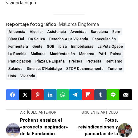
vivienda digna.
Reportaje fotográfico:
Mallorca Eingforma
Afluencia
Alquiler
Asistencia
Avenidas
Barcelona
Born
Clara Fiol
Da Souza
Derecho A La Vivienda
Especulación
Formentera
Gente
GOB
Ibiza
Inmobiliarias
La Puta Opepé
La Rambla
Mallorca
Manifestación
Menorca
PAH
Palma
Participación
Plaza De España
Precios
Protesta
Rentismo
Salarios
Sindicat D’Habitatge
STOP Desnonaments
Turismo
Unió
Vivienda
ARTÍCULO ANTERIOR
SIGUIENTE ARTÍCULO
Prohens ensalza el
Fotos,
«proyecto inspirador»
reivindicaciones y
de la Fundación
pancartas de la