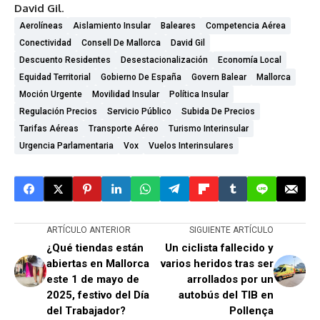
David Gil
.
Aerolíneas
Aislamiento Insular
Baleares
Competencia Aérea
Conectividad
Consell De Mallorca
David Gil
Descuento Residentes
Desestacionalización
Economía Local
Equidad Territorial
Gobierno De España
Govern Balear
Mallorca
Moción Urgente
Movilidad Insular
Política Insular
Regulación Precios
Servicio Público
Subida De Precios
Tarifas Aéreas
Transporte Aéreo
Turismo Interinsular
Urgencia Parlamentaria
Vox
Vuelos Interinsulares
ARTÍCULO ANTERIOR
SIGUIENTE ARTÍCULO
¿Qué tiendas están
Un ciclista fallecido y
abiertas en Mallorca
varios heridos tras ser
este 1 de mayo de
arrollados por un
2025, festivo del Día
autobús del TIB en
del Trabajador?
Pollença