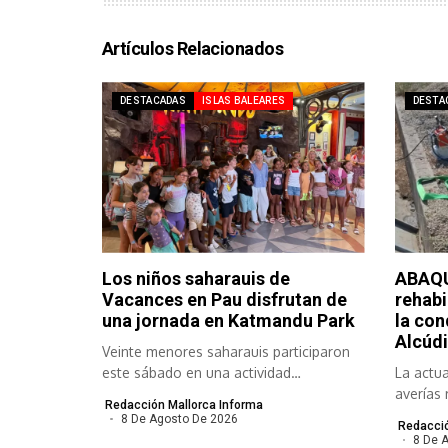
Artículos Relacionados
DESTACADAS
ISLAS BALEARES
DESTA
Los niños saharauis de
ABAQU
Vacances en Pau disfrutan de
rehabi
una jornada en Katmandu Park
la con
Alcúdi
Veinte menores saharauis participaron
este sábado en una actividad
La actua
organizada por el...
averías 
Redacción Mallorca Informa
meses y.
8 De Agosto De 2026
Redacció
8 De 