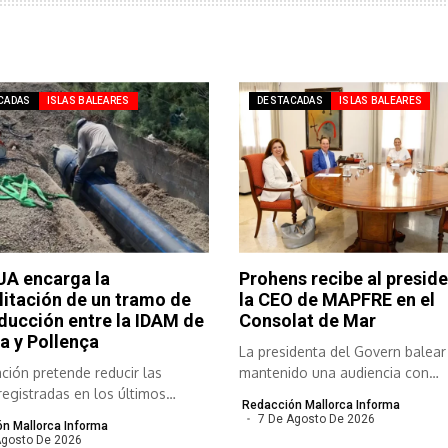
CADAS
ISLAS BALEARES
DESTACADAS
ISLAS BALEARES
A encarga la
Prohens recibe al preside
litación de un tramo de
la CEO de MAPFRE en el
ducción entre la IDAM de
Consolat de Mar
a y Pollença
La presidenta del Govern balear
ción pretende reducir las
mantenido una audiencia con
registradas en los últimos
responsables de...
Redacción Mallorca Informa
..
7 De Agosto De 2026
n Mallorca Informa
Agosto De 2026