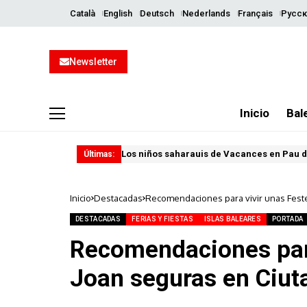
Català
English
Deutsch
Nederlands
Français
Русск
Newsletter
Inicio
Bal
Los niños saharauis de Vacances en Pau d
Últimas:
Inicio
Destacadas
Recomendaciones para vivir unas Feste
DESTACADAS
FERIAS Y FIESTAS
ISLAS BALEARES
PORTADA
Recomendaciones para
Joan seguras en Ciut