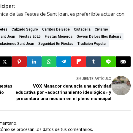
icipar:
ica de las Festes de Sant Joan, es preferible actuar con
netes
Calzado Seguro
Carritos De Bebé
Ciutadella
Civismo
Sant Joan
Fiestas 2025
Fiestas Menorca
Govern De Les Illes Balears
daciones Sant Joan
Seguridad En Fiestas
Tradición Popular
SIGUIENTE ARTÍCULO
iestas
VOX Manacor denuncia una actividad
io
educativa por «adoctrinamiento ideológico» y
presentará una moción en el pleno municipal
mentario.
cómo se procesan los datos de tus comentarios.