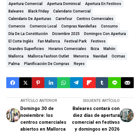
Apertura Comercial
Apertura Dominical
Apertura En Festivos
Baleares
Black Friday
Calendario Comercial
Calendario De Aperturas
Carrefour
Centros Comerciales
Comercio
Comercio Local
Compras Navideñas
Consumo
Día De La Constitución
Diciembre 2025
Domingos Con Apertura
El Corte Inglés
Fan Mallorca
Festival Park
Festivos
Grandes Superficies
Horarios Comerciales
Ibiza
Mahón
Mallorca
Mallorca Fashion Outlet
Menorca
Navidad
Ocimax
Palma
Planificación De Compras
Reyes
ARTÍCULO ANTERIOR
SIGUIENTE ARTÍCULO
Domingo 30 de
Baleares contará con
noviembre: los
diez días de apertura
centros comerciales
comercial en festivos
abiertos en Mallorca
y domingos en 2026