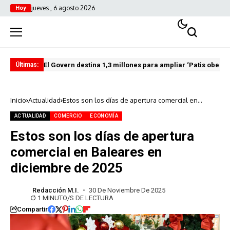
jueves , 6 agosto 2026
Hoy
El Govern destina 1,3 millones para ampliar ‘Patis oberts
Int
Últimas:
Inicio
Actualidad
Estos son los días de apertura comercial en
Baleares en diciembre de 2025
ACTUALIDAD
COMERCIO
ECONOMÍA
Estos son los días de apertura
comercial en Baleares en
diciembre de 2025
Redacción M.I.
30 De Noviembre De 2025
1 MINUTO/S DE LECTURA
Compartir