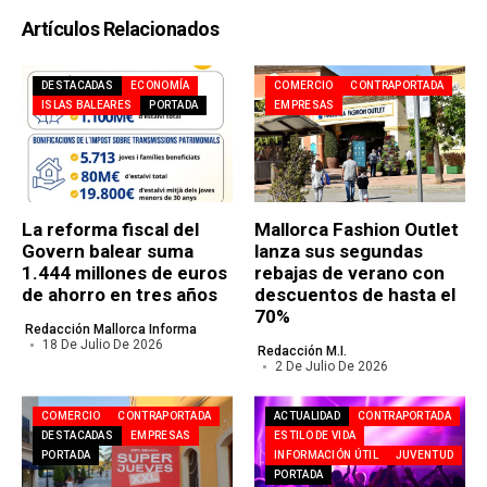
Artículos Relacionados
DESTACADAS
ECONOMÍA
COMERCIO
CONTRAPORTADA
ISLAS BALEARES
PORTADA
EMPRESAS
La reforma fiscal del
Mallorca Fashion Outlet
Govern balear suma
lanza sus segundas
1.444 millones de euros
rebajas de verano con
de ahorro en tres años
descuentos de hasta el
70%
Redacción Mallorca Informa
18 De Julio De 2026
Redacción M.I.
2 De Julio De 2026
COMERCIO
CONTRAPORTADA
ACTUALIDAD
CONTRAPORTADA
DESTACADAS
EMPRESAS
ESTILO DE VIDA
PORTADA
INFORMACIÓN ÚTIL
JUVENTUD
PORTADA