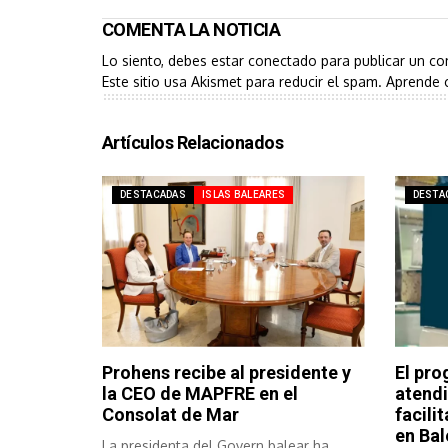
COMENTA LA NOTICIA
Lo siento, debes estar
conectado
para publicar un co
Este sitio usa Akismet para reducir el spam.
Aprende 
Artículos Relacionados
DESTACADAS
ISLAS BALEARES
DESTA
Prohens recibe al presidente y
El pro
la CEO de MAPFRE en el
atendi
Consolat de Mar
facili
en Bal
La presidenta del Govern balear ha