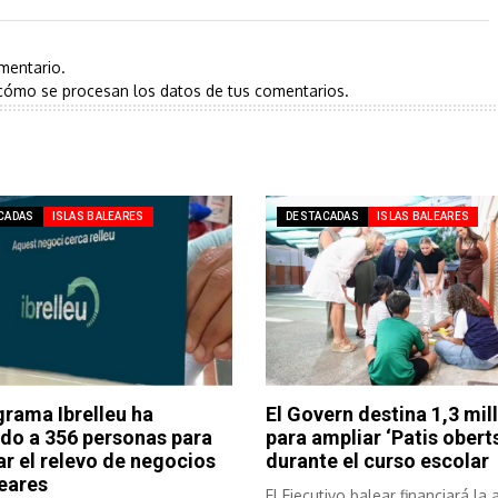
mentario.
cómo se procesan los datos de tus comentarios.
CADAS
ISLAS BALEARES
DESTACADAS
ISLAS BALEARES
grama Ibrelleu ha
El Govern destina 1,3 mil
do a 356 personas para
para ampliar ‘Patis oberts
tar el relevo de negocios
durante el curso escolar
eares
El Ejecutivo balear financiará la 