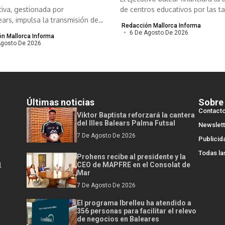
ativa, gestionada por
de centros educativos por las ta
ars, impulsa la transmisión de
Redacción Mallorca Informa
 viables para...
6 De Agosto De 2026
n Mallorca Informa
Agosto De 2026
Últimas noticias
Sobre
Contact
Viktor Baptista reforzará la cantera
del Illes Balears Palma Futsal
Newslett
7 De Agosto De 2026
Publicid
Todas la
Prohens recibe al presidente y la
l
CEO de MAPFRE en el Consolat de
Mar
7 De Agosto De 2026
El programa Ibrelleu ha atendido a
356 personas para facilitar el relevo
de negocios en Baleares