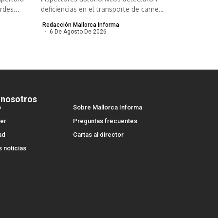
rdes...
deficiencias en el transporte de carne
congelada y refrigerada...
Redacción Mallorca Informa
6 De Agosto De 2026
 nosotros
o
Sobre Mallorca Informa
er
Preguntas frecuentes
ad
Cartas al director
s noticias