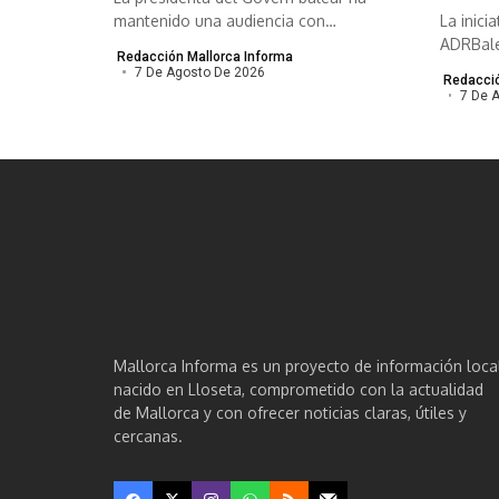
mantenido una audiencia con
La inici
responsables de...
ADRBale
Redacción Mallorca Informa
empresas
7 De Agosto De 2026
Redacció
7 De 
Mallorca Informa es un proyecto de información loca
nacido en Lloseta, comprometido con la actualidad
de Mallorca y con ofrecer noticias claras, útiles y
cercanas.