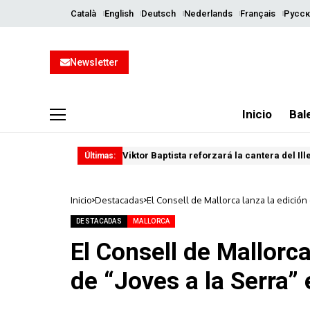
Català
English
Deutsch
Nederlands
Français
Русск
Newsletter
Inicio
Bal
Viktor Baptista reforzará la cantera del Il
Últimas:
Inicio
Destacadas
El Consell de Mallorca lanza la edición
DESTACADAS
MALLORCA
El Consell de Mallorca
de “Joves a la Serra”