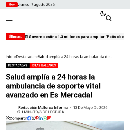
viernes , 7 agosto 2026
Hoy
El Govern destina 1,3 millones para ampliar ‘Patis oberts
Int
Últimas:
Inicio
Destacadas
Salud amplía a 24 horas la ambulancia de
soporte vital avanzado en Es Mercadal
DESTACADAS
ISLAS BALEARES
Salud amplía a 24 horas la
ambulancia de soporte vital
avanzado en Es Mercadal
Redacción Mallorca Informa
13 De Mayo De 2026
1 MINUTO/S DE LECTURA
Compartir