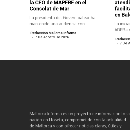
la CEO de MAPFRE en el
atendi
Consolat de Mar
facili
en Bal
La presidenta del Govern balear ha
mantenido una audiencia con
La inici
responsables de...
ADRBale
Redacción Mallorca Informa
empresas
7 De Agosto De 2026
Redacció
7 De 
Mallorca Informa es un proyecto de información loca
nacido en Lloseta, comprometido con la actualidad
de Mallorca y con ofrecer noticias claras, útiles y