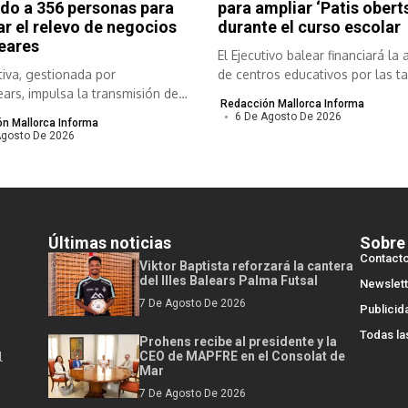
do a 356 personas para
para ampliar ‘Patis oberts
tar el relevo de negocios
durante el curso escolar
eares
El Ejecutivo balear financiará la 
ativa, gestionada por
de centros educativos por las ta
ars, impulsa la transmisión de
Redacción Mallorca Informa
 viables para...
6 De Agosto De 2026
n Mallorca Informa
Agosto De 2026
Últimas noticias
Sobre
Contact
Viktor Baptista reforzará la cantera
del Illes Balears Palma Futsal
Newslett
7 De Agosto De 2026
Publicid
Todas la
Prohens recibe al presidente y la
l
CEO de MAPFRE en el Consolat de
Mar
7 De Agosto De 2026