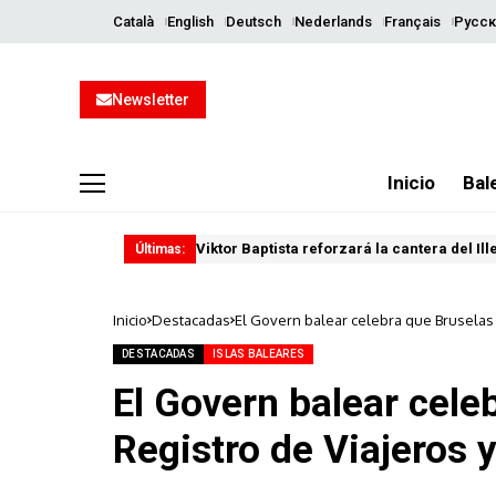
Català
English
Deutsch
Nederlands
Français
Русск
Newsletter
Inicio
Bal
Viktor Baptista reforzará la cantera del Il
Últimas:
Inicio
Destacadas
El Govern balear celebra que Bruselas 
DESTACADAS
ISLAS BALEARES
El Govern balear cele
Registro de Viajeros 