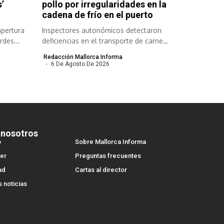
’
pollo por irregularidades en la
cadena de frío en el puerto
apertura
Inspectores autonómicos detectaron
rdes...
deficiencias en el transporte de carne
congelada y refrigerada...
Redacción Mallorca Informa
6 De Agosto De 2026
 nosotros
o
Sobre Mallorca Informa
er
Preguntas frecuentes
ad
Cartas al director
s noticias