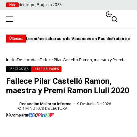
domingo , 9 agosto 2026
Hoy
Los niños saharauis de Vacances en Pau disfrutan de u
ABA
Últimas:
Inicio
Destacadas
Fallece Pilar Castelló Ramon, maestra y Premi
Ramon Llull 2020
DESTACADAS
ISLAS BALEARES
Fallece Pilar Castelló Ramon,
maestra y Premi Ramon Llull 2020
Redacción Mallorca Informa
9 De Junio De 2026
1 MINUTO/S DE LECTURA
Compartir